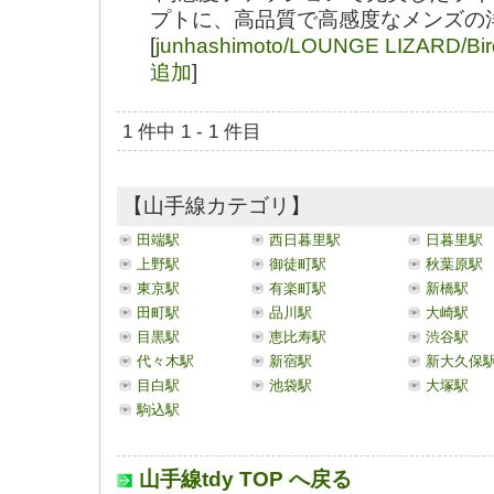
プトに、高品質で高感度なメンズの
[
junhashimoto/LOUNGE LIZARD/B
追加
]
1 件中 1 - 1 件目
【山手線カテゴリ】
田端駅
西日暮里駅
日暮里駅
上野駅
御徒町駅
秋葉原駅
東京駅
有楽町駅
新橋駅
田町駅
品川駅
大崎駅
目黒駅
恵比寿駅
渋谷駅
代々木駅
新宿駅
新大久保
目白駅
池袋駅
大塚駅
駒込駅
山手線tdy TOP へ戻る