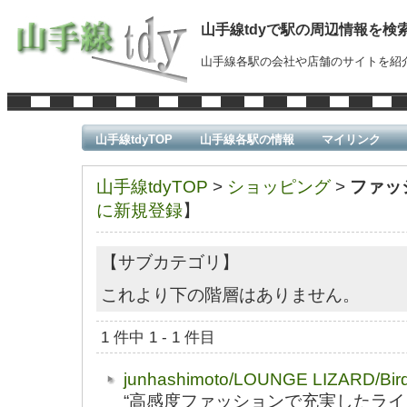
山手線tdyで駅の周辺情報を検
山手線各駅の会社や店舗のサイトを紹
山手線tdyTOP
山手線各駅の情報
マイリンク
山手線tdyTOP
>
ショッピング
>
ファッ
に新規登録
】
【サブカテゴリ】
これより下の階層はありません。
1 件中 1 - 1 件目
junhashimoto/LOUNGE LIZARD/Bir
“高感度ファッションで充実したライ