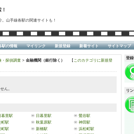
索！
介。山手線各駅の関連サイトも！
各駅の情報
マイリンク
新規登録
新着サイト
サイトマップ
登録
険・探偵調査
>
金融機関（銀行除く）
【
このカテゴリに新規登
ません。
リン
日暮里駅
日暮里駅
鶯谷駅
徒町駅
秋葉原駅
神田駅
楽町駅
新橋駅
浜松町駅