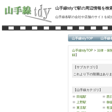
山手線tdyで駅の周辺情報を検
山手線各駅の会社や店舗のサイトを紹
山手線tdyTOP
山手線
山手線tdyTOP
>
法律・保
録
】
【サブカテゴリ】
これより下の階層はあり
【山手線カテゴリ】
田端駅
西
上野駅
御
東京駅
有