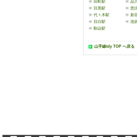
田町駅
品
目黒駅
恵
代々木駅
新
目白駅
池
駒込駅
山手線tdy TOP へ戻る